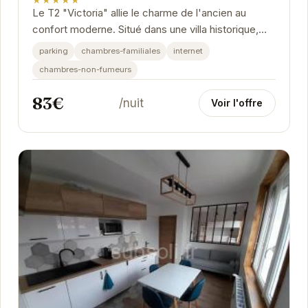
★★★★★
Le T2 "Victoria" allie le charme de l'ancien au
confort moderne. Situé dans une villa historique,
cet appartement offre une vue imprenable sur...
parking
chambres-familiales
internet
chambres-non-fumeurs
83€
/nuit
Voir l'offre