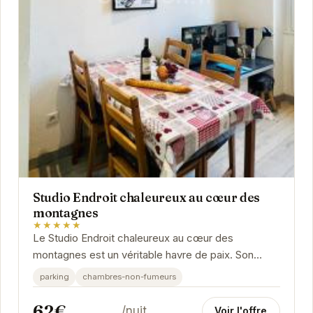
Studio Endroit chaleureux au cœur des
montagnes
★★★★★
Le Studio Endroit chaleureux au cœur des
montagnes est un véritable havre de paix. Son
emplacement privilégié à Argelès-Gazost offre un
parking
chambres-non-fumeurs
accès...
62€
/nuit
Voir l'offre