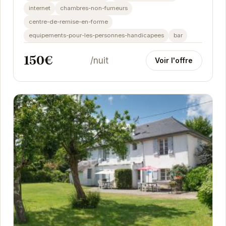
internet
chambres-non-fumeurs
centre-de-remise-en-forme
equipements-pour-les-personnes-handicapees
bar
150€
/nuit
Voir l'offre