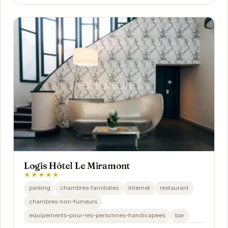
Logis Hôtel Le Miramont
★★★★★
parking
chambres-familiales
internet
restaurant
chambres-non-fumeurs
equipements-pour-les-personnes-handicapees
bar