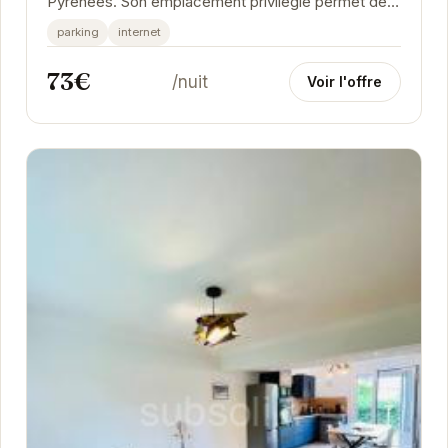
Pyrénées. Son emplacement privilégié permet de
profiter pleinement des activités de la...
parking
internet
73€
/nuit
Voir l'offre