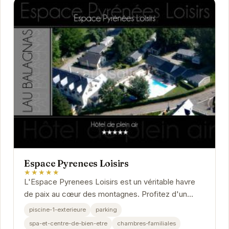
Espace Pyrenees Loisirs
★★★★★
L'Espace Pyrenees Loisirs est un véritable havre
de paix au cœur des montagnes. Profitez d'un
séjour relaxant avec une piscine extérieure, un
piscine-1-exterieure
parking
spa...
spa-et-centre-de-bien-etre
chambres-familiales