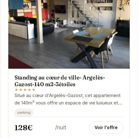
Standing au cœur de ville- Argelès-
Gazost-140 m2-3étoiles
★★★★★
Situé au cœur d'Argelès-Gazost, cet appartement
de 140m² vous offre un espace de vie luxueux et
confortable. Profitez d'un séjour inoubliable...
parking
128€
/nuit
Voir l'offre