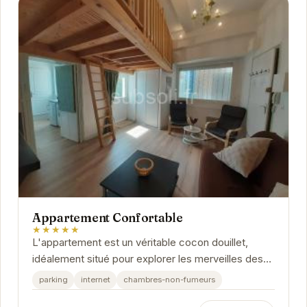
Appartement Confortable
★★★★★
L'appartement est un véritable cocon douillet,
idéalement situé pour explorer les merveilles des
Pyrénées.
parking
internet
chambres-non-fumeurs