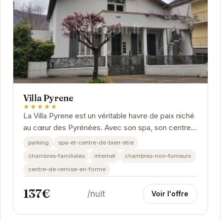
Villa Pyrene
★★★★★
La Villa Pyrene est un véritable havre de paix niché
au cœur des Pyrénées. Avec son spa, son centre
de remise en forme et ses chambres...
parking
spa-et-centre-de-bien-etre
chambres-familiales
internet
chambres-non-fumeurs
centre-de-remise-en-forme
137€
/nuit
Voir l'offre