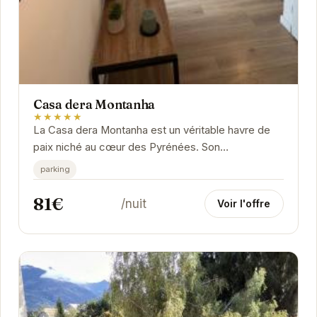
Casa dera Montanha
★★★★★
La Casa dera Montanha est un véritable havre de
paix niché au cœur des Pyrénées. Son
emplacement privilégié à Argelès-Gazost offre un
parking
accès...
81€
/nuit
Voir l'offre