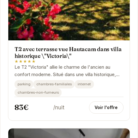
T2 avec terrasse vue Hautacam dans villa
historique \"Victoria\"
★★★★★
Le T2 "Victoria" allie le charme de l'ancien au
confort moderne. Situé dans une villa historique,
cet appartement offre une vue imprenable sur...
parking
chambres-familiales
internet
chambres-non-fumeurs
83€
/nuit
Voir l'offre