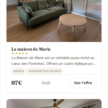
La maison de Marie
★★★★★
La Maison de Marie est un véritable joyau niché au
cœur des Pyrénées. Offrant un cadre idyllique pour
une escapade romantique ou des vacances en...
parking
chambres-non-fumeurs
97€
/nuit
Voir l'offre