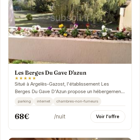
Les Berges Du Gave D'azun
★★★★★
Situé à Argelès-Gazost, l'établissement Les
Berges Du Gave D'Azun propose un hébergement
avec une terrasse et une connexion Wi-Fi gratuite.
parking
internet
chambres-non-fumeurs
68€
/nuit
Voir l'offre