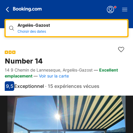
Argelès-Gazost
Choisir des dates
Number 14
14 9 Chemin de Lanneseque, Argelès-Gazost
—
Excellent
Accès rapides
Aller à la description
Aller aux équipements
Aller aux hébergements
Aller aux conditions
emplacement
—
Voir sur la carte
9,5
Exceptionnel
·
15 expériences vécues
Avec une note de 9.5
exceptionnel