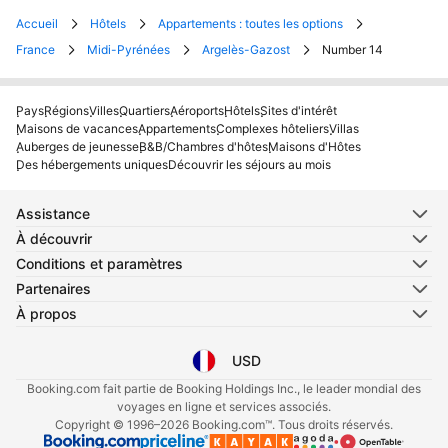
Accueil
Hôtels
Appartements : toutes les options
France
Midi-Pyrénées
Argelès-Gazost
Number 14
Pays
Régions
Villes
Quartiers
Aéroports
Hôtels
Sites d'intérêt
Maisons de vacances
Appartements
Complexes hôteliers
Villas
Auberges de jeunesse
B&B/Chambres d'hôtes
Maisons d'Hôtes
Des hébergements uniques
Découvrir les séjours au mois
Assistance
À découvrir
Conditions et paramètres
Partenaires
À propos
USD
Sélectionnez votre langue
Sélectionnez votre devise
Booking.com fait partie de Booking Holdings Inc., le leader mondial des
voyages en ligne et services associés.
Copyright © 1996–2026 Booking.com™. Tous droits réservés.