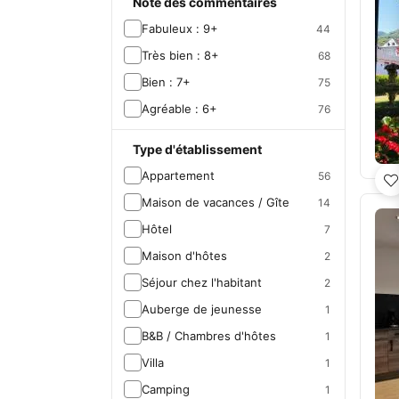
Note des commentaires
Fabuleux : 9+
44
Très bien : 8+
68
Bien : 7+
75
Agréable : 6+
76
Type d'établissement
Appartement
56
Maison de vacances / Gîte
14
Hôtel
7
Maison d'hôtes
2
Séjour chez l'habitant
2
Auberge de jeunesse
1
B&B / Chambres d'hôtes
1
Villa
1
Camping
1