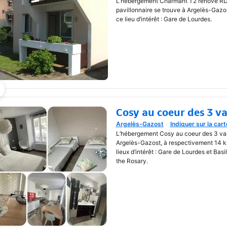
L’hébergement Charmant T2 rénové RD
pavillonnaire se trouve à Argelès-Gazo
ce lieu d’intérêt : Gare de Lourdes.
Cosy au coeur des 3 va
Argelès-Gazost
Indiquer sur la cart
Une nouvelle fenêtre va s'o
L’hébergement Cosy au coeur des 3 val
Argelès-Gazost, à respectivement 14 k
lieux d’intérêt : Gare de Lourdes et Basi
the Rosary.