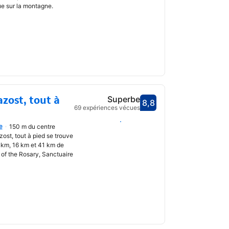
ue sur la montagne.
zost, tout à
Superbe
8,8
Avec une note de 8,8
69 expériences vécues
Choisir des dates
e
150 m du centre
uvrir
st, tout à pied se trouve
 km, 16 km et 41 km de
y of the Rosary, Sanctuaire