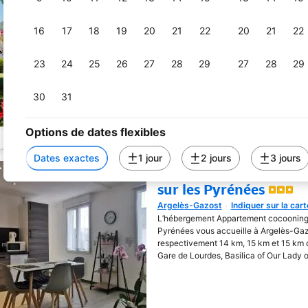
Argelès-Gazost
Indiquer sur la cart
Une nouvelle fenêtre va s'o
L’hébergement Studio Vue Val d'Azun da
16
17
18
19
20
21
22
20
21
22
"Victoria" vous accueille à Argelès-Ga
km de ce lieu d’intérêt : Gare de Lourde
23
24
25
26
27
28
29
27
28
29
30
31
Options de dates flexibles
Dates exactes
1 jour
2 jours
3 jours
Appartement cocooni
sur les Pyrénées
Argelès-Gazost
Indiquer sur la cart
Une nouvelle fenêtre va s'o
L’hébergement Appartement cocooning 
Pyrénées vous accueille à Argelès-Gaz
respectivement 14 km, 15 km et 15 km de
Gare de Lourdes, Basilica of Our Lady of