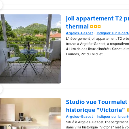
joli appartement T2 p
thermal
Argelès-Gazost
Indiquer sur la cart
Une nouvelle fenêtre va s'o
L’hébergement joli appartement T2 près
trouve à Argelès-Gazost, à respective
41 km de ces lieux d’intérêt : Sanctua
Lourdes, Pic du Midi et...
Studio vue Tourmalet 
historique "Victoria"
Argelès-Gazost
Indiquer sur la cart
Une nouvelle fenêtre va s'o
Situé à Argelès-Gazost, l’hébergement
dans villa historique "Victoria" met à vo