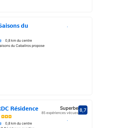
Saisons du
Choisir des dates
e
0,8 km du centre
uvrir
aisons du Cabaliros propose
RDC Résidence
Superbe
8,7
Avec une note de 8,7
85 expériences vécues
Choisir des dates
e
0,8 km du centre
uvrir