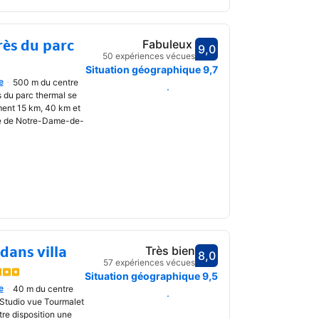
rès du parc
Fabuleux
9,0
Avec une note de 9,0
50 expériences vécues
Situation géographique
9,7
e
500 m du centre
uvrir
Choisir des dates
 du parc thermal se
ment 15 km, 40 km et
ire de Notre-Dame-de-
dans villa
Très bien
8,0
Avec une note de 8,0
57 expériences vécues
Situation géographique
9,5
e
40 m du centre
uvrir
Choisir des dates
 Studio vue Tourmalet
tre disposition une