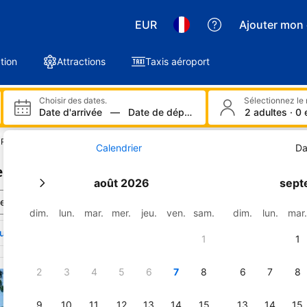
EUR
Ajouter mon 
tion
Attractions
Taxis aéroport
Choisir des dates.
Date d'arrivée
—
Date de départ
2 adultes · 0
Résultats de votre recherche
Calendrier
Da
lès-Gazost : 85 établissements trouvés
août 2026
sept
ier par :
Nos préférés
dim.
lun.
mar.
mer.
jeu.
ven.
sam.
dim.
lun.
mar
vrir comment les paiements affectent le classement des établisse
1
1
ci les résultats pour Argelès-Gazost
2
3
4
5
6
7
8
6
7
8
Studio Vue Val d'Azun 
historique "Victoria"
9
10
11
12
13
14
15
13
14
15