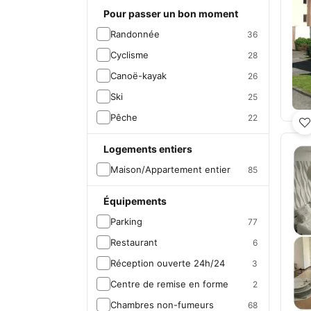
Pour passer un bon moment
Randonnée
36
Cyclisme
28
Canoë-kayak
26
Ski
25
Pêche
22
Logements entiers
Maison/Appartement entier
85
Équipements
Parking
77
Restaurant
6
Réception ouverte 24h/24
3
Centre de remise en forme
2
Chambres non-fumeurs
68