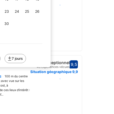
e
40 m du centre
uvrir
Choisir des dates
ns Villa historique
23
24
25
26
zost, à seulement 14
s.
30
7 jours
ng avec vue
Exceptionnel
9,5
Avec une note de 9,5
46 expériences vécues
Situation géographique
9,9
e
100 m du centre
uvrir
Choisir des dates
avec vue sur les
ost, à
 ces lieux d’intérêt :
...