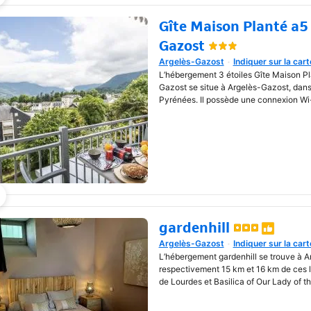
Gîte Maison Planté a5 
Gazost
Argelès-Gazost
Indiquer sur la cart
Une nouvelle fenêtre va s'o
L’hébergement 3 étoiles Gîte Maison Pl
Gazost se situe à Argelès-Gazost, dans
Pyrénées. Il possède une connexion Wi-
gardenhill
Argelès-Gazost
Indiquer sur la cart
Une nouvelle fenêtre va s'o
L’hébergement gardenhill se trouve à A
respectivement 15 km et 16 km de ces li
de Lourdes et Basilica of Our Lady of t