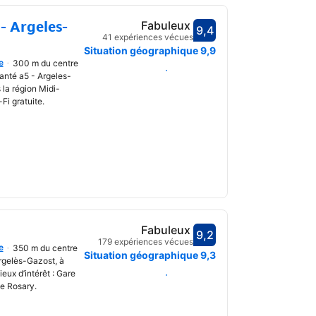
- Argeles-
Fabuleux
9,4
Avec une note de 9,4
41 expériences vécues
Situation géographique
9,9
e
300 m du centre
uvrir
Choisir des dates
anté a5 - Argeles-
 la région Midi-
Fi gratuite.
Fabuleux
9,2
Avec une note de 9,2
179 expériences vécues
e
350 m du centre
uvrir
Situation géographique
9,3
rgelès-Gazost, à
eux d’intérêt : Gare
Choisir des dates
he Rosary.