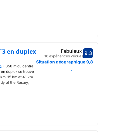
3 en duplex
Fabuleux
9,3
Avec une note de 9,3
16 expériences vécues
uvrir
Situation géographique
9,8
e
350 m du centre
Choisir des dates
en duplex se trouve
 km, 15 km et 41 km
Lady of the Rosary,