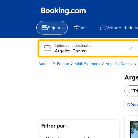
Séjours
Vols
Voitures de loca
Indiquez la destination
Accueil
France
Midi-Pyrénées
Argelès-Gazost
Arge
Tr
Décou
Voir sur la carte
Voi
Filtrer par :