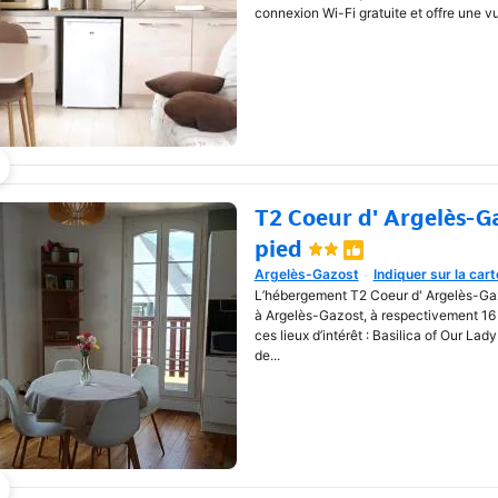
connexion Wi-Fi gratuite et offre une v
T2 Coeur d' Argelès-Ga
pied
Argelès-Gazost
Indiquer sur la cart
Une nouvelle fenêtre va s'o
L’hébergement T2 Coeur d' Argelès-Gazo
à Argelès-Gazost, à respectivement 16
ces lieux d’intérêt : Basilica of Our Lad
de...