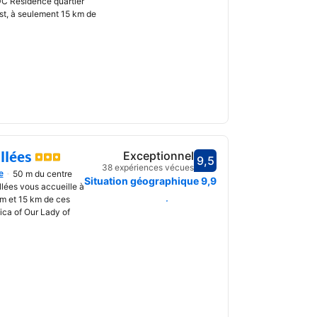
C Résidence quartier
st, à seulement 15 km de
llées
Exceptionnel
9,5
Avec une note de 9,5
38 expériences vécues
e
50 m du centre
uvrir
Situation géographique
9,9
lées vous accueille à
m et 15 km de ces
Choisir des dates
lica of Our Lady of