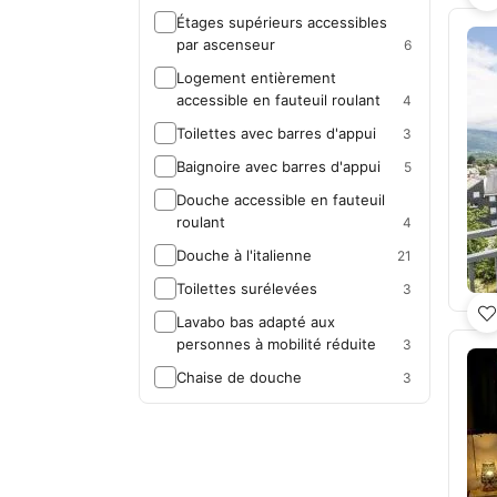
Étages supérieurs accessibles
par ascenseur
6
Logement entièrement
accessible en fauteuil roulant
4
Toilettes avec barres d'appui
3
Baignoire avec barres d'appui
5
Douche accessible en fauteuil
roulant
4
Douche à l'italienne
21
Toilettes surélevées
3
Lavabo bas adapté aux
personnes à mobilité réduite
3
Chaise de douche
3