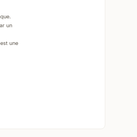
ique.
par un
 est une