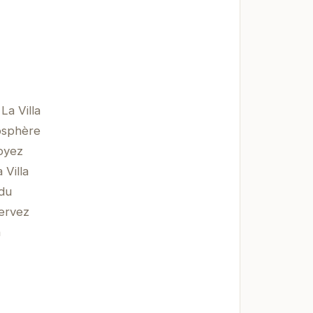
La Villa
osphère
soyez
 Villa
 du
servez
n