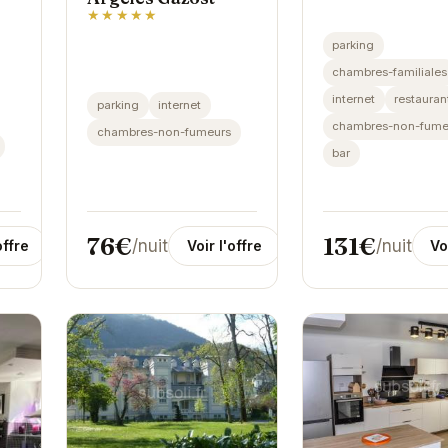
s.
★★★★★
parking
chambres-familiales
ou
internet
restauran
parking
internet
chambres-non-fume
chambres-non-fumeurs
bar
131€
76€
/nuit
/nuit
Vo
offre
Voir l'offre