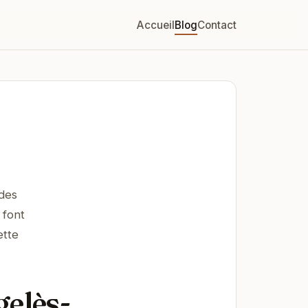
Accueil
Blog
Contact
 des
 font
ette
gelès-