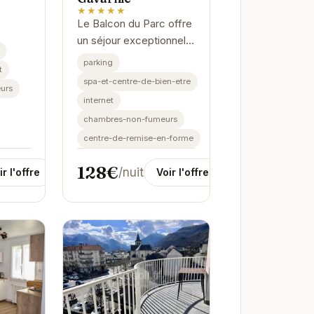
★★★★★
Le Balcon du Parc offre
un séjour exceptionnel
avec son emplacement
parking
t
idéal entre Lourdes et
spa-et-centre-de-bien-etre
urs
Gavarnie. Découvrez le
internet
confort de ses
chambres-non-fumeurs
chambres et...
centre-de-remise-en-forme
128€
/nuit
ir l'offre
Voir l'offre