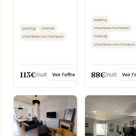
au cœur des Pyrénée
havre de paix
Offrant un cadre
idéalement situé pour
idyllique pour des
explorer la beauté des
parking
vacances en famille 
Pyrénées. Avec son
chambres-familiales
parking
internet
entre amis,...
ambiance chaleureuse...
internet
chambres-non-fumeurs
chambres-non-fumeurs
113€
88€
/nuit
/nuit
Voir l'offre
Voir l'