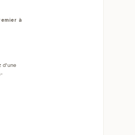
remier à
z d'une
s-