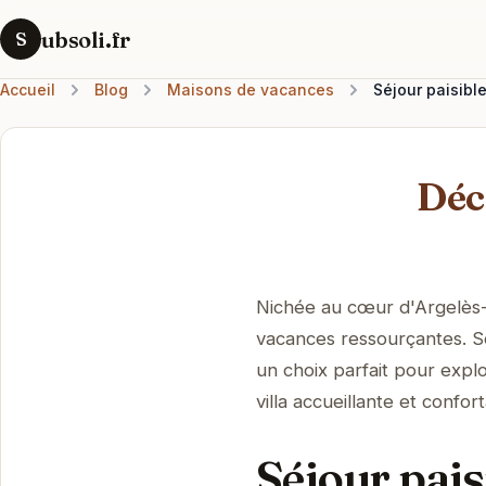
ubsoli.fr
S
Accueil
Blog
Maisons de vacances
Séjour paisible
Déc
Nichée au cœur d'Argelès-G
vacances ressourçantes. S
un choix parfait pour explo
villa accueillante et confor
Séjour pais