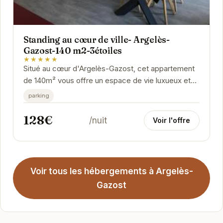
Standing au cœur de ville- Argelès-
Gazost-140 m2-3étoiles
★★★★★
Situé au cœur d'Argelès-Gazost, cet appartement
de 140m² vous offre un espace de vie luxueux et
confortable. Profitez d'un séjour inoubliable...
parking
128€
/nuit
Voir l'offre
Voir tous les hébergements à Argelès-
Gazost