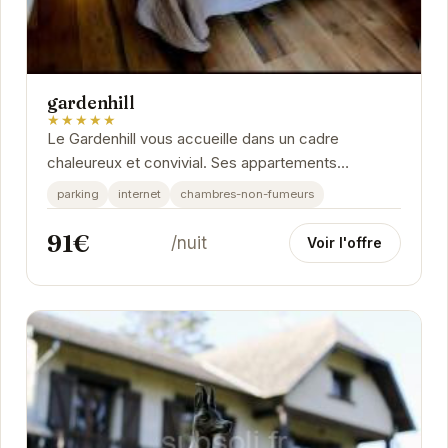
gardenhill
★★★★★
Le Gardenhill vous accueille dans un cadre
chaleureux et convivial. Ses appartements
confortables et bien équipés vous garantissent un
parking
internet
chambres-non-fumeurs
séjour...
91€
/nuit
Voir l'offre