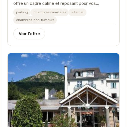
offre un cadre calme et reposant pour vos
vacances à Argelès-Gazost. Il est idéalement
parking
chambres-familiales
internet
placé...
chambres-non-fumeurs
Voir l'offre