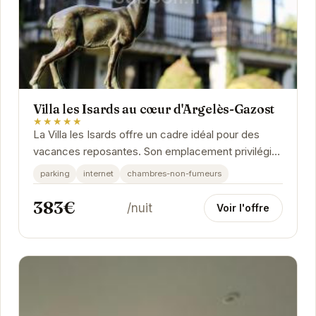
Villa les Isards au cœur d'Argelès-Gazost
★★★★★
La Villa les Isards offre un cadre idéal pour des
vacances reposantes. Son emplacement privilégié
au cœur d'Argelès-Gazost permet un accès...
parking
internet
chambres-non-fumeurs
383€
/nuit
Voir l'offre