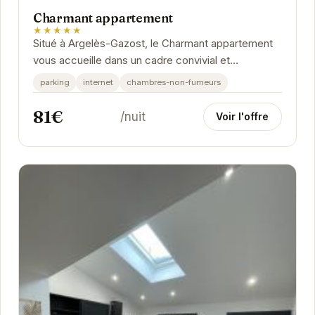
Charmant appartement
★★★★★
Situé à Argelès-Gazost, le Charmant appartement
vous accueille dans un cadre convivial et
chaleureux. Profitez du confort et de la tranquillité...
parking
internet
chambres-non-fumeurs
81€
/nuit
Voir l'offre