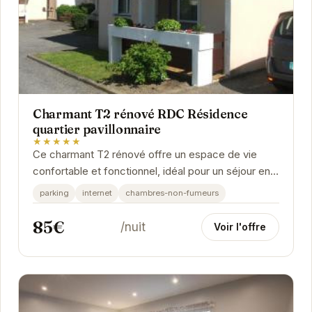
Charmant T2 rénové RDC Résidence
quartier pavillonnaire
★★★★★
Ce charmant T2 rénové offre un espace de vie
confortable et fonctionnel, idéal pour un séjour en
toute tranquillité. Situé au rez-de-chaussée...
parking
internet
chambres-non-fumeurs
85€
/nuit
Voir l'offre