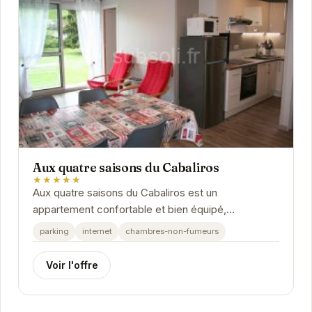
Aux quatre saisons du Cabaliros
★★★★★
Aux quatre saisons du Cabaliros est un
appartement confortable et bien équipé,
idéalement situé pour explorer les merveilles
parking
internet
chambres-non-fumeurs
d'Argelès-Gazost et...
Voir l'offre